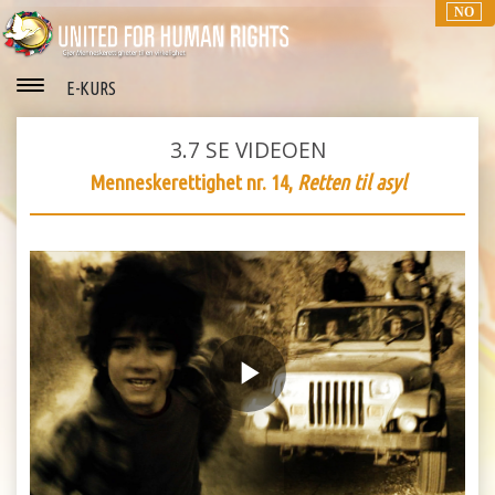
NO
E-KURS
3.7
SE VIDEOEN
Menneskerettighet nr. 14,
Retten til asyl
Play
Video