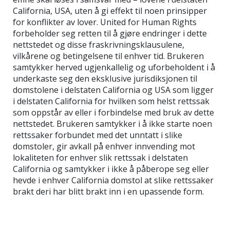
California, USA, uten å gi effekt til noen prinsipper
for konflikter av lover. United for Human Rights
forbeholder seg retten til å gjøre endringer i dette
nettstedet og disse fraskrivningsklausulene,
vilkårene og betingelsene til enhver tid. Brukeren
samtykker herved ugjenkallelig og uforbeholdent i å
underkaste seg den eksklusive jurisdiksjonen til
domstolene i delstaten California og USA som ligger
i delstaten California for hvilken som helst rettssak
som oppstår av eller i forbindelse med bruk av dette
nettstedet. Brukeren samtykker i å ikke starte noen
rettssaker forbundet med det unntatt i slike
domstoler, gir avkall på enhver innvending mot
lokaliteten for enhver slik rettssak i delstaten
California og samtykker i ikke å påberope seg eller
hevde i enhver California domstol at slike rettssaker
brakt deri har blitt brakt inn i en upassende form.