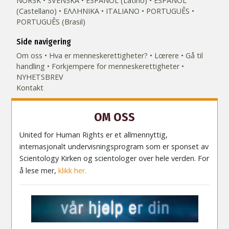
NORSK
SVENSKA
ESPAÑOL (Latino)
ESPAÑOL
(Castellano)
ΕΛΛΗΝΙΚA
ITALIANO
PORTUGUÊS
PORTUGUÊS (Brasil)‎
Side navigering
Om oss
Hva er menneske­rettigheter?
Lœrere
Gå til
handling
Forkjempere for menneskerettigheter
NYHETSBREV
Kontakt
OM OSS
United for Human Rights er et allmennyttig,
internasjonalt undervisningsprogram som er sponset av
Scientology Kirken og scientologer over hele verden. For
å lese mer,
klikk her.