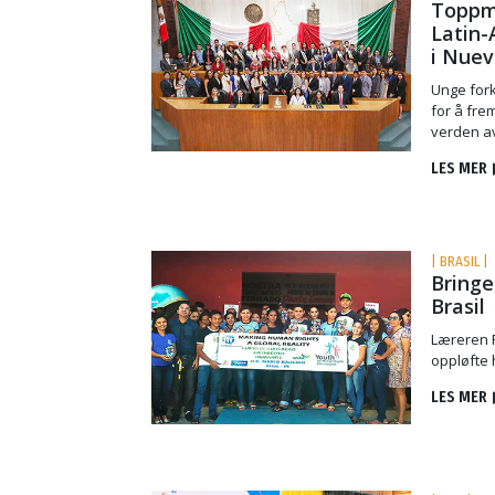
Toppm
Latin-
i Nuev
Unge for
for å fre
verden av
LES MER
| BRASIL |
Bringe
Brasil
Læreren R
oppløfte 
LES MER