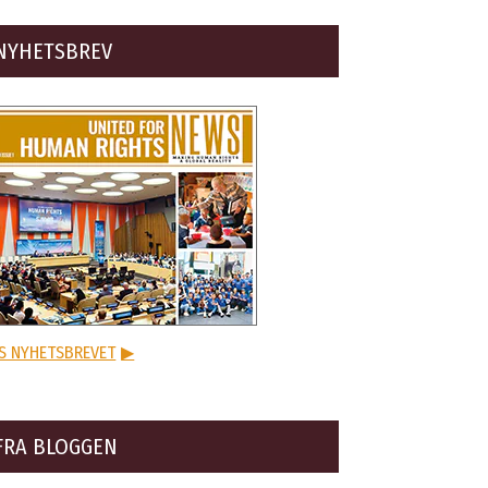
NYHETSBREV
S NYHETSBREVET
▶
FRA BLOGGEN