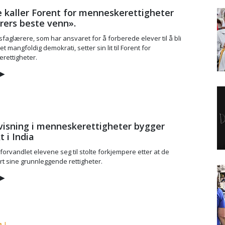
 kaller Forent for menneskerettigheter
rers beste venn».
aglærere, som har ansvaret for å forberede elever til å bli
et mangfoldig demokrati, setter sin lit til Forent for
rettigheter.
▶
isning i menneskerettigheter bygger
t i India
forvandlet elevene seg til stolte forkjempere etter at de
t sine grunnleggende rettigheter.
▶