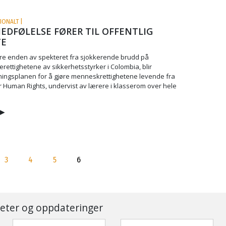
IONALT |
EDFØLELSE FØRER TIL OFFENTLIG
TE
re enden av spekteret fra sjokkerende brudd på
ettighetene av sikkerhetsstyrker i Colombia, blir
ingsplanen for å gjøre menneskrettighetene levende fra
r Human Rights, undervist av lærere i klasserom over hele
▶
3
4
5
6
eter og oppdateringer