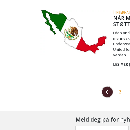
| INTERNAT
NÅR M
STØT
I den and
mennesker
undervisn
United fo
verden.
LES MER
2
Meld deg på
for nyh