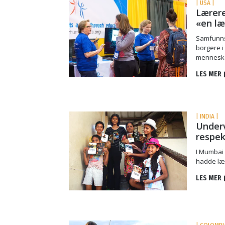
| USA |
Lærere
«en læ
Samfunnsf
borgere i 
menneske
LES MER
| INDIA |
Underv
respek
I Mumbai 
hadde lær
LES MER