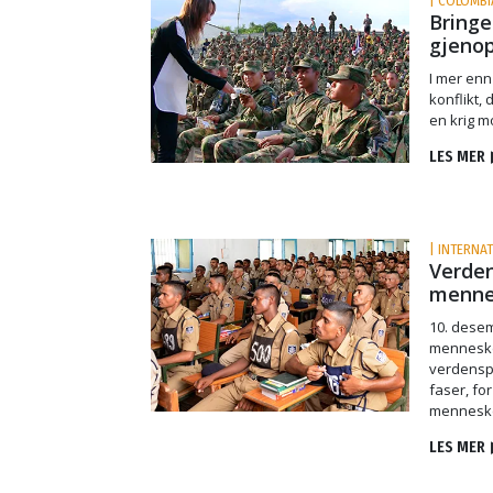
| COLOMBI
Bringe
gjenop
I mer enn
konflikt,
en krig m
LES MER
| INTERNAT
Verden
menne
10. desem
menneske
verdensp
faser, fo
mennesker
LES MER