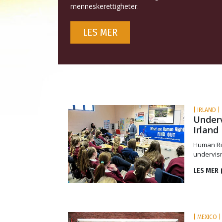
menneskerettigheter.
LES MER
| IRLAND |
Underv
Irland
Human Rig
undervisn
LES MER
| MEXICO |