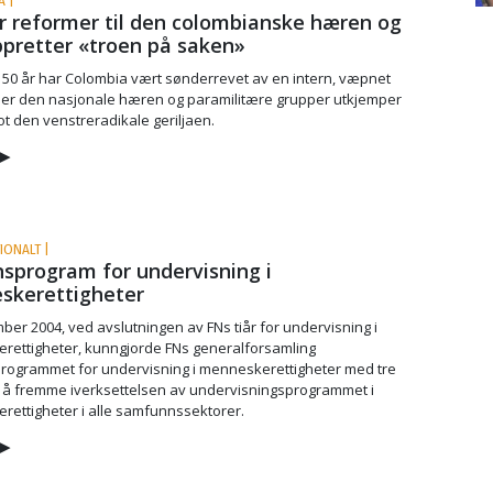
A |
r reformer til den colombianske hæren og
pretter «troen på saken»
 50 år har Colombia vært sønderrevet av en intern, væpnet
 der den nasjonale hæren og paramilitære grupper utkjemper
ot den venstreradikale geriljaen.
▶
IONALT |
sprogram for undervisning i
skerettigheter
ber 2004, ved avslutningen av FNs tiår for undervisning i
rettigheter, kunngjorde FNs generalforsamling
rogrammet for undervisning i menneskerettigheter med tre
r å fremme iverksettelsen av undervisningsprogrammet i
ettigheter i alle samfunnssektorer.
▶