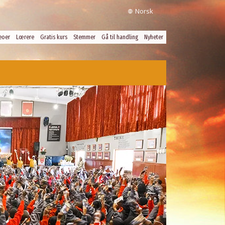
Norsk
eoer
Lœrere
Gratis kurs
Stemmer
Gå til handling
Nyheter