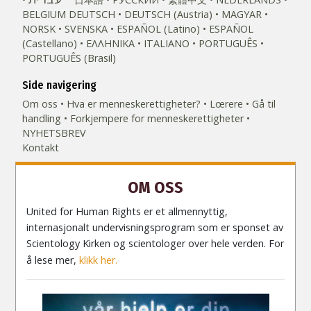
BELGIUM
DEUTSCH
DEUTSCH (Austria)
MAGYAR
NORSK
SVENSKA
ESPAÑOL (Latino)
ESPAÑOL
(Castellano)
ΕΛΛΗΝΙΚA
ITALIANO
PORTUGUÊS
PORTUGUÊS (Brasil)‎
Side navigering
Om oss
Hva er menneske­rettigheter?
Lœrere
Gå til
handling
Forkjempere for menneskerettigheter
NYHETSBREV
Kontakt
OM OSS
United for Human Rights er et allmennyttig,
internasjonalt undervisningsprogram som er sponset av
Scientology Kirken og scientologer over hele verden. For
å lese mer,
klikk her.