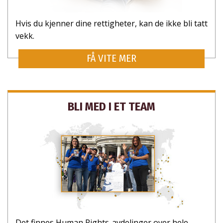
Hvis du kjenner dine rettigheter, kan de ikke bli tatt
vekk.
FÅ VITE MER
BLI MED I ET TEAM
ABONNER PÅ OPPDATERINGER OG MÅTER Å
HJELPE PÅ
Det finnes Human Rights-avdelinger over hele