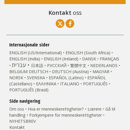
Kontakt
oss
Internasjonale sider
ENGLISH (US/International)
ENGLISH (South Africa)
ENGLISH (India)
ENGLISH (Ireland)
DANSK
FRANÇAIS
עברית
日本語
РУССКИЙ
繁體中文
NEDERLANDS
BELGIUM
DEUTSCH
DEUTSCH (Austria)
MAGYAR
NORSK
SVENSKA
ESPAÑOL (Latino)
ESPAÑOL
(Castellano)
ΕΛΛΗΝΙΚA
ITALIANO
PORTUGUÊS
PORTUGUÊS (Brasil)‎
Side navigering
Om oss
Hva er menneske­rettigheter?
Lœrere
Gå til
handling
Forkjempere for menneskerettigheter
NYHETSBREV
Kontakt