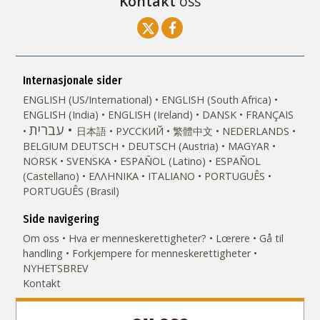
Kontakt
oss
Internasjonale sider
ENGLISH (US/International)
ENGLISH (South Africa)
ENGLISH (India)
ENGLISH (Ireland)
DANSK
FRANÇAIS
עברית
日本語
РУССКИЙ
繁體中文
NEDERLANDS
BELGIUM
DEUTSCH
DEUTSCH (Austria)
MAGYAR
NORSK
SVENSKA
ESPAÑOL (Latino)
ESPAÑOL
(Castellano)
ΕΛΛΗΝΙΚA
ITALIANO
PORTUGUÊS
PORTUGUÊS (Brasil)‎
Side navigering
Om oss
Hva er menneske­rettigheter?
Lœrere
Gå til
handling
Forkjempere for menneskerettigheter
NYHETSBREV
Kontakt