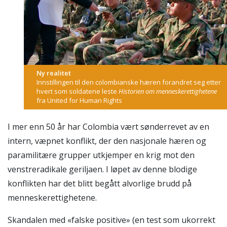
Ny realitet
Innstillingen til den colombianske hæren forandret seg etter
hvert som soldatene leste
Historien om menneskerettighetene
fra United for Human Rights
I mer enn 50 år har Colombia vært sønderrevet av en
intern, væpnet konflikt, der den nasjonale hæren og
paramilitære grupper utkjemper en krig mot den
venstreradikale geriljaen. I løpet av denne blodige
konflikten har det blitt begått alvorlige brudd på
menneskerettighetene.
Skandalen med «falske positive» (en test som ukorrekt