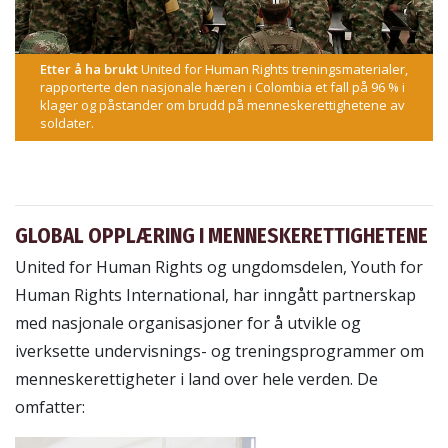
Etter å ha brukt
United for Human Rights treningsmaterialer,
rapporterte den nasjonale hæren i Colombia et fall på 96 % i
klager og påstander om brudd på menneskerettighetene av
soldater.
GLOBAL OPPLÆRING I MENNESKERETTIGHETENE
United for Human Rights og ungdomsdelen, Youth for
Human Rights International, har inngått partnerskap
med nasjonale organisasjoner for å utvikle og
iverksette undervisnings- og treningsprogrammer om
menneskerettigheter i land over hele verden. De
omfatter: