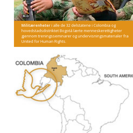
Militærenheter
i alle de 32 delstatene i Colombia og
hovedstadsdistriktet Bogotá lærte menneskerettigheter
gjennom treningsseminarer og undervisningsmaterialer fra
United for Human Rights.