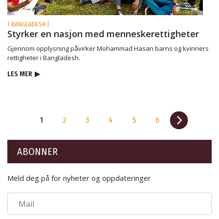
| BANGLADESH |
Styrker en nasjon med menneskerettigheter
Gjennom opplysning påvirker Mohammad Hasan barns og kvinners
rettigheter i Bangladesh.
LES MER
▶
1
2
3
4
5
6
ABONNER
Meld deg på for nyheter og oppdateringer