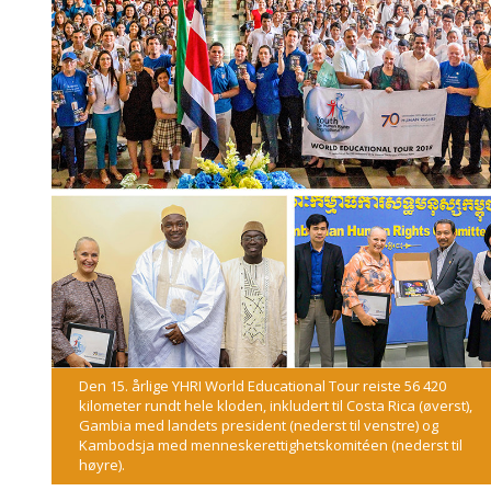
Den 15. årlige YHRI World Educational Tour reiste 56 420
kilometer rundt hele kloden, inkludert til Costa Rica (øverst),
Gambia med landets president (nederst til venstre) og
Kambodsja med menneskerettighetskomitéen (nederst til
høyre).